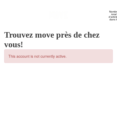
Nombr
total
Produits
d’articl
dans l
panier
0
Trouvez move près de chez
vous!
Blogue
Recettes
Contact